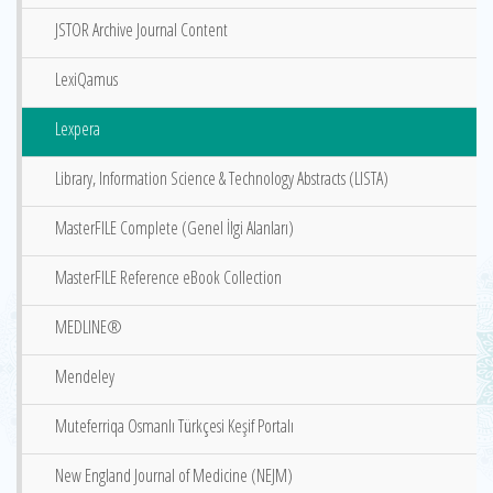
JSTOR Archive Journal Content
LexiQamus
Lexpera
Library, Information Science & Technology Abstracts (LISTA)
MasterFILE Complete (Genel İlgi Alanları)
MasterFILE Reference eBook Collection
MEDLINE®
Mendeley
Muteferriqa Osmanlı Türkçesi Keşif Portalı
New England Journal of Medicine (NEJM)