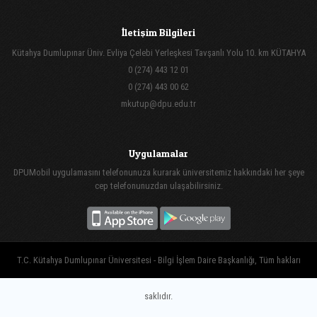
İletişim Bilgileri
Kütahya Dumlupınar Üniv. Evliya Çelebi Yerleşkesi Tavşanlı Yolu 10. km KÜTAHYA
0 (274) 443 12 01
0 (274) 443 00 62
mkutup@dpu.edu.tr
Uygulamalar
DPUMobil uygulamasını telefonunuza kurarak üniversitemiz hakkındaki her şeye
cep telefonunuzdan ulaşabilirsiniz.
T.C. Kütahya Dumlupınar Üniversitesi - Bilgi İşlem Daire Başkanlığı, Tüm hakları
saklıdır.