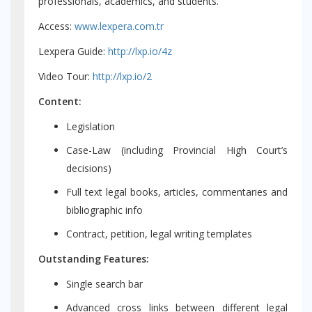
professionals, academics, and students.
Access:
www.lexpera.com.tr
Lexpera Guide:
http://lxp.io/4z
Video Tour:
http://lxp.io/2
Content:
Legislation
Case-Law (including Provincial High Court’s
decisions)
Full text legal books, articles, commentaries and
bibliographic info
Contract, petition, legal writing templates
Outstanding Features:
Single search bar
Advanced cross links between different legal