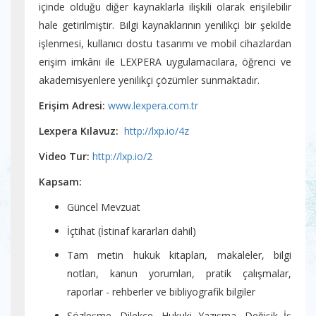
içinde olduğu diğer kaynaklarla ilişkili olarak erişilebilir
hale getirilmiştir. Bilgi kaynaklarının yenilikçi bir şekilde
işlenmesi, kullanıcı dostu tasarımı ve mobil cihazlardan
erişim imkânı ile LEXPERA uygulamacılara, öğrenci ve
akademisyenlere yenilikçi çözümler sunmaktadır.
Erişim Adresi:
www.lexpera.com.tr
Lexpera Kılavuz:
http://lxp.io/4z
Video Tur:
http://lxp.io/2
Kapsam:
Güncel Mevzuat
İçtihat (İstinaf kararları dahil)
Tam metin hukuk kitapları, makaleler, bilgi
notları, kanun yorumları, pratik çalışmalar,
raporlar - rehberler ve bibliyografik bilgiler
Sözleşme, Dilekçe, Hukuki Yazışma, Değişik İş