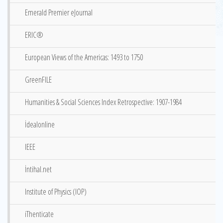
Emerald Premier eJournal
ERIC®
European Views of the Americas: 1493 to 1750
GreenFILE
Humanities & Social Sciences Index Retrospective: 1907-1984
İdealonline
IEEE
İntihal.net
Institute of Physics (IOP)
iThenticate