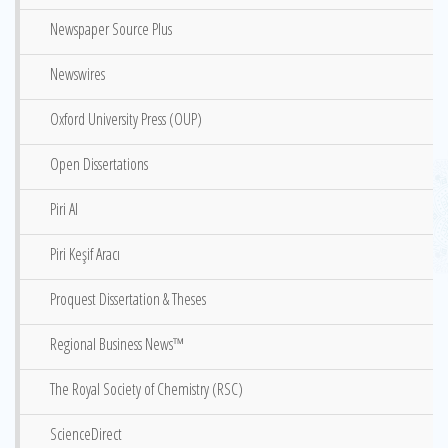
Newspaper Source Plus
Newswires
Oxford University Press (OUP)
Open Dissertations
Piri AI
Piri Keşif Aracı
Proquest Dissertation & Theses
Regional Business News™
The Royal Society of Chemistry (RSC)
ScienceDirect