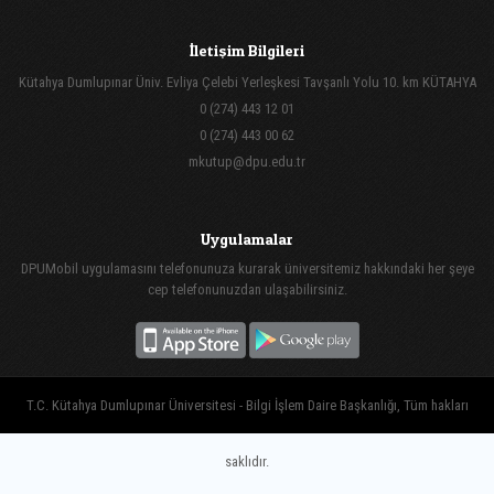
İletişim Bilgileri
Kütahya Dumlupınar Üniv. Evliya Çelebi Yerleşkesi Tavşanlı Yolu 10. km KÜTAHYA
0 (274) 443 12 01
0 (274) 443 00 62
mkutup@dpu.edu.tr
Uygulamalar
DPUMobil uygulamasını telefonunuza kurarak üniversitemiz hakkındaki her şeye
cep telefonunuzdan ulaşabilirsiniz.
T.C. Kütahya Dumlupınar Üniversitesi - Bilgi İşlem Daire Başkanlığı, Tüm hakları
saklıdır.